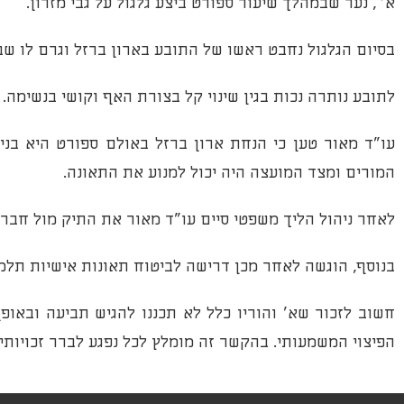
א' , נער שבמהלך שיעור ספורט ביצע גלגול על גבי מזרון.
בסיום הגלגול נחבט ראשו של התובע בארון ברזל וגרם לו שב
לתובע נותרה נכות בגין שינוי קל בצורת האף וקושי בנשימה.
עו"ד מאור טען כי הנחת ארון ברזל באולם ספורט היא בניג
המורים ומצד המועצה היה יכול למנוע את התאונה.
לאחר ניהול הליך משפטי סיים עו"ד מאור את התיק מול חברות הביטו
בנוסף, הוגשה לאחר מכן דרישה לביטוח תאונות אישיות תלמ
חשוב לזכור שא' והוריו כלל לא תכננו להגיש תביעה ובאו
הפיצוי המשמעותי. בהקשר זה מומלץ לכל נפגע לברר זכויותיו 