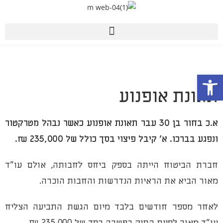
פתח סרגל נגישות
תאונת אופנוע
א.כ בחור בן 30 עבר תאונת אופנוע כאשר נבהל מטרקטור
ונפגע בברכו. א' קיבל פיצוי בסך כולל של 235,000 ₪.
חברת הביטוח הייתה בספק ביחס לחבותה, אולם עו"ד
מאור הביא את הראיות הנדרשות והחבות הוכרה.
לאחר מספר חודשים בלבד מיום הגשת התביעה הצליח
עו"ד מאור לסיים התיק בפשרה בסך של 235,000 ₪.